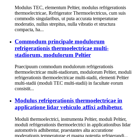
Modulus TEC, elementum Peltier, modulus refrigerationis
thermoelectricae, Refrigerator Thermoelectricus, cum suis
commodis singularibus, ut puta accurata temperaturae
moderatio, nullus strepitus, nulla vibratio et structura
compacta, ha...
Commodum principale modulorum
refrigerationis thermoelectricae multi-
stadiorum, modulorum Peltier
Praecipuum commodum modulorum refrigerationis
thermoelectricae multi-stadiorum, modulorum Peltier, moduli
refrigerationis thermoelectricae multi-stadii, elementi Peltier
multi-stadii (moduli TEC multi-stadii) in facultate eorum
consistit...
Modulus refrigerationis thermoelectricae in
applicatione lidar vehiculo affixi adhibetur.
Moduli thermoelectrici, instrumenta Peltier, moduli Peltier,
moduli refrigerationis thermoelectrici in applicationibus lidar
automotivis adhibentur, praestantes alta accuratione
moderationis temperaturae et magna potentia refrigerandi...