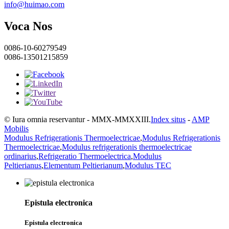
info@huimao.com
Voca Nos
0086-10-60279549
0086-13501215859
© Iura omnia reservantur - MMX-MMXXIII.
Index situs
-
AMP
Mobilis
Modulus Refrigerationis Thermoelectricae
,
Modulus Refrigerationis
Thermoelectricae
,
Modulus refrigerationis thermoelectricae
ordinarius
,
Refrigeratio Thermoelectrica
,
Modulus
Peltierianus
,
Elementum Peltierianum
,
Modulus TEC
Epistula electronica
Epistula electronica