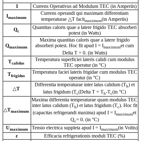
I
Currens Operativus ad Modulum TEC (in Amperiis)
Currens operandi qui maximam differentiam
I
maximum
temperaturae △T facit
(in Amperiis)
maximum
Quantitas caloris quae a latere frigido TEC absorberi
Q
c
potest (in Watts)
Maxima quantitas caloris quae a latere frigido
Q
absorberi potest. Hoc fit apud I = I
et cum
maximum
maximum
Delta T = 0. (in Watts)
Temperatura superficiei lateris calidi cum modulus
T
calidus
TEC operatur (in °C)
Temperatura faciei lateris frigidae cum modulus TEC
T
frigidus
operatur (in °C)
Differentia temperaturae inter latus calidum (T
) et
h
△
T
latus frigidum (T
(Delta T = T
-T
(in °C)
c
h
c
Maxima differentia temperaturae quam modulus TEC
inter latus calidum (T
) et latus frigidum (T
). Hoc fit
h
c
△
T
maximum
(capacitas refrigerandi maxima) apud I = I
et
maximum
Q
= 0. (in °C)
c
U
Tensio electrica suppleta apud I = I
(in Voltis)
maximum
maximum
ε
Efficacia refrigerationis moduli TEC (%)