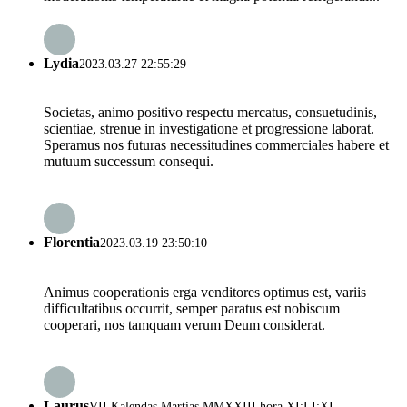
Lydia
2023.03.27 22:55:29
Societas, animo positivo respectu mercatus, consuetudinis,
scientiae, strenue in investigatione et progressione laborat.
Speramus nos futuras necessitudines commerciales habere et
mutuum successum consequi.
Florentia
2023.03.19 23:50:10
Animus cooperationis erga venditores optimus est, variis
difficultatibus occurrit, semper paratus est nobiscum
cooperari, nos tamquam verum Deum considerat.
Laurus
VII Kalendas Martias MMXXIII hora XI:LI:XI