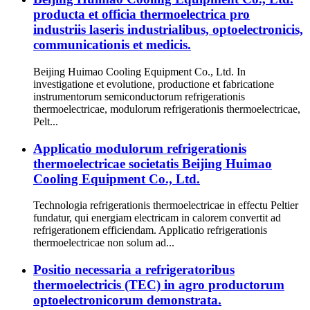
producta et officia thermoelectrica pro
industriis laseris industrialibus, optoelectronicis,
communicationis et medicis.
Beijing Huimao Cooling Equipment Co., Ltd. In
investigatione et evolutione, productione et fabricatione
instrumentorum semiconductorum refrigerationis
thermoelectricae, modulorum refrigerationis thermoelectricae,
Pelt...
Applicatio modulorum refrigerationis
thermoelectricae societatis Beijing Huimao
Cooling Equipment Co., Ltd.
Technologia refrigerationis thermoelectricae in effectu Peltier
fundatur, qui energiam electricam in calorem convertit ad
refrigerationem efficiendam. Applicatio refrigerationis
thermoelectricae non solum ad...
Positio necessaria a refrigeratoribus
thermoelectricis (TEC) in agro productorum
optoelectronicorum demonstrata.