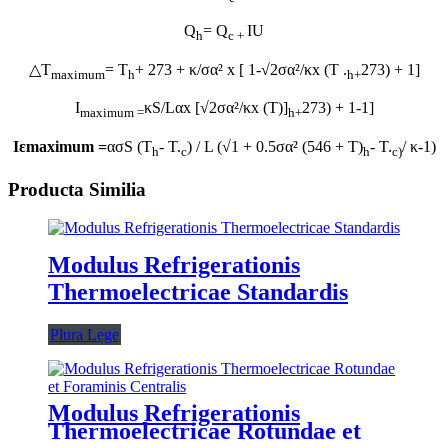
Q
= Q
IU
h
c +
△T
= T
+ 273 + κ/σα² x [ 1-√2σα²/κx (T .
273) + 1]
maximum
h
h
+
I
κS/Lαx [√2σα²/κx (T)]
273) + 1-1]
maximum =
h
+
I
ε
maximum =
ασS (T
- T.
) / L (√1 + 0.5σα² (546 + T)
- T.
/ κ-1)
h
c
h
c)
Producta Similia
Modulus Refrigerationis
Thermoelectricae Standardis
Plura Lege
Modulus Refrigerationis
Thermoelectricae Rotundae et