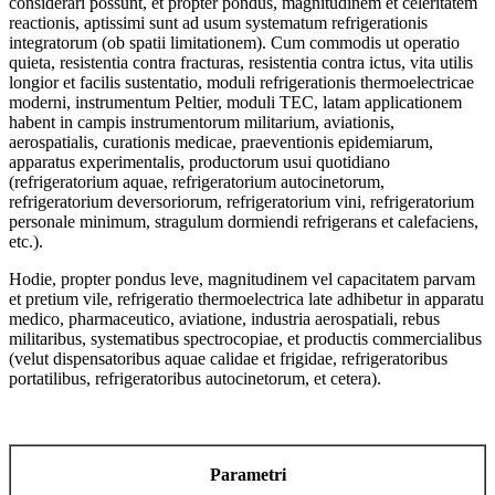
considerari possunt, et propter pondus, magnitudinem et celeritatem
reactionis, aptissimi sunt ad usum systematum refrigerationis
integratorum (ob spatii limitationem). Cum commodis ut operatio
quieta, resistentia contra fracturas, resistentia contra ictus, vita utilis
longior et facilis sustentatio, moduli refrigerationis thermoelectricae
moderni, instrumentum Peltier, moduli TEC, latam applicationem
habent in campis instrumentorum militarium, aviationis,
aerospatialis, curationis medicae, praeventionis epidemiarum,
apparatus experimentalis, productorum usui quotidiano
(refrigeratorium aquae, refrigeratorium autocinetorum,
refrigeratorium deversoriorum, refrigeratorium vini, refrigeratorium
personale minimum, stragulum dormiendi refrigerans et calefaciens,
etc.).
Hodie, propter pondus leve, magnitudinem vel capacitatem parvam
et pretium vile, refrigeratio thermoelectrica late adhibetur in apparatu
medico, pharmaceutico, aviatione, industria aerospatiali, rebus
militaribus, systematibus spectrocopiae, et productis commercialibus
(velut dispensatoribus aquae calidae et frigidae, refrigeratoribus
portatilibus, refrigeratoribus autocinetorum, et cetera).
Parametri