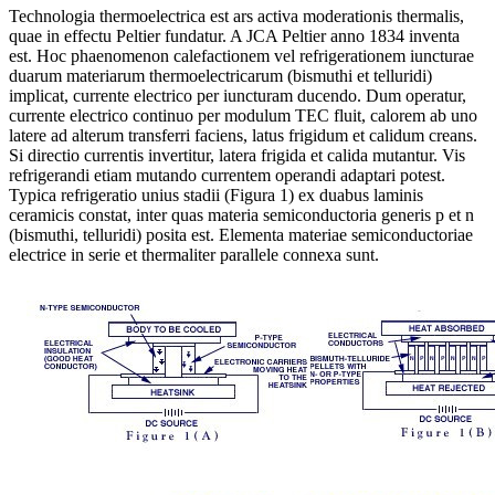
Technologia thermoelectrica est ars activa moderationis thermalis,
quae in effectu Peltier fundatur. A JCA Peltier anno 1834 inventa
est. Hoc phaenomenon calefactionem vel refrigerationem iuncturae
duarum materiarum thermoelectricarum (bismuthi et telluridi)
implicat, currente electrico per iuncturam ducendo. Dum operatur,
currente electrico continuo per modulum TEC fluit, calorem ab uno
latere ad alterum transferri faciens, latus frigidum et calidum creans.
Si directio currentis invertitur, latera frigida et calida mutantur. Vis
refrigerandi etiam mutando currentem operandi adaptari potest.
Typica refrigeratio unius stadii (Figura 1) ex duabus laminis
ceramicis constat, inter quas materia semiconductoria generis p et n
(bismuthi, telluridi) posita est. Elementa materiae semiconductoriae
electrice in serie et thermaliter parallele connexa sunt.