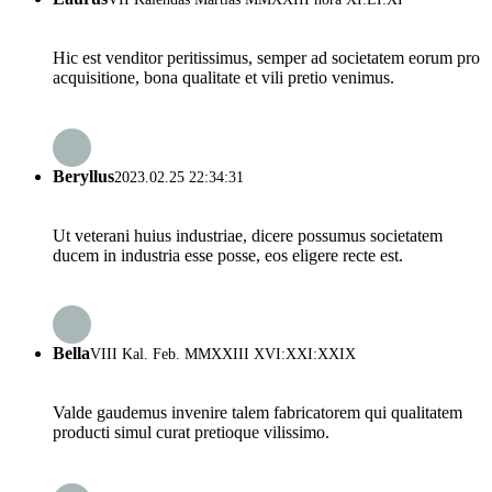
Hic est venditor peritissimus, semper ad societatem eorum pro
acquisitione, bona qualitate et vili pretio venimus.
Beryllus
2023.02.25 22:34:31
Ut veterani huius industriae, dicere possumus societatem
ducem in industria esse posse, eos eligere recte est.
Bella
VIII Kal. Feb. MMXXIII XVI:XXI:XXIX
Valde gaudemus invenire talem fabricatorem qui qualitatem
producti simul curat pretioque vilissimo.