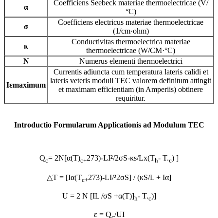
Coefficiens Seebeck materiae thermoelectricae (V/
α
°C)
Coefficiens electricus materiae thermoelectricae
σ
(1/cm·ohm)
Conductivitas thermoelectrica materiae
κ
thermoelectricae (W/CM·°C)
N
Numerus elementi thermoelectrici
Currentis adiuncta cum temperatura lateris calidi et
lateris veteris moduli TEC valorem definitum attingit
I
ε
maximum
et maximam efficientiam (in Amperiis) obtinere
requiritur.
Introductio Formularum Applicationis ad Modulum TEC
Q
= 2N[α(T)
273)-LI
²
/2σS-κs/Lx(T
- T.
) ]
c
c
+
h
c
△T = [Iα(T
273)-LI/
²
2σS] / (κS/L + Iα]
c
+
U = 2 N [IL /σS +α(T)]
- T.
)]
h
c
ε = Q
/UI
c