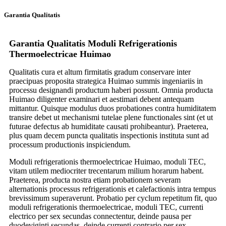
Garantia Qualitatis
Garantia Qualitatis Moduli Refrigerationis
Thermoelectricae Huimao
Qualitatis cura et altum firmitatis gradum conservare inter
praecipuas proposita strategica Huimao summis ingeniariis in
processu designandi productum haberi possunt. Omnia producta
Huimao diligenter examinari et aestimari debent antequam
mittantur. Quisque modulus duos probationes contra humiditatem
transire debet ut mechanismi tutelae plene functionales sint (et ut
futurae defectus ab humiditate causati prohibeantur). Praeterea,
plus quam decem puncta qualitatis inspectionis instituta sunt ad
processum productionis inspiciendum.
Moduli refrigerationis thermoelectricae Huimao, moduli TEC,
vitam utilem mediocriter trecentarum milium horarum habent.
Praeterea, producta nostra etiam probationem severam
alternationis processus refrigerationis et calefactionis intra tempus
brevissimum superaverunt. Probatio per cyclum repetitum fit, quo
moduli refrigerationis thermoelectricae, moduli TEC, currenti
electrico per sex secundas connectentur, deinde pausa per
duodeviginti secundas, deinde currenti contrario per sex