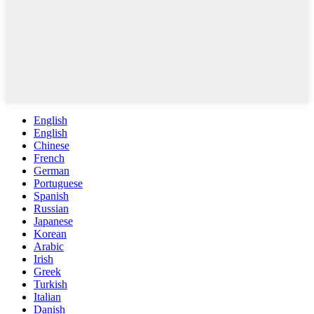
English
English
Chinese
French
German
Portuguese
Spanish
Russian
Japanese
Korean
Arabic
Irish
Greek
Turkish
Italian
Danish