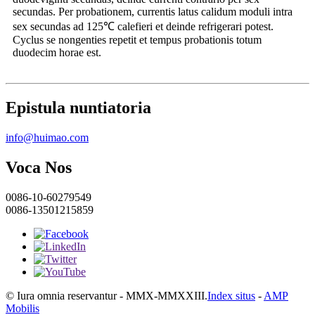
secundas. Per probationem, currentis latus calidum moduli intra
sex secundas ad 125℃ calefieri et deinde refrigerari potest.
Cyclus se nongenties repetit et tempus probationis totum
duodecim horae est.
Epistula nuntiatoria
info@huimao.com
Voca Nos
0086-10-60279549
0086-13501215859
© Iura omnia reservantur - MMX-MMXXIII.
Index situs
-
AMP
Mobilis