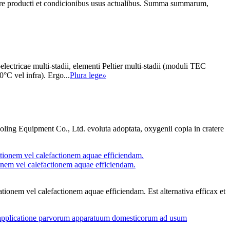
enere producti et condicionibus usus actualibus. Summa summarum,
ctricae multi-stadii, elementi Peltier multi-stadii (moduli TEC
°C vel infra). Ergo...
Plura lege
»
ng Equipment Co., Ltd. evoluta adoptata, oxygenii copia in cratere
tionem vel calefactionem aquae efficiendam.
rationem vel calefactionem aquae efficiendam. Est alternativa efficax et