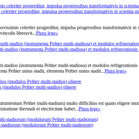
eleriter progreditur, impulsa progressibus transformativis in scientia m
imis celeriter progreditur, impulsa progressibus transformativis in scie
inculis liberavit...
Plura lege
»
i-stadios (instrumenta Peltier multi-stadiosa) et modulos refrigerationis 
-stadios (instrumenta Peltier multi-stadiosa) et modulos refrigerationis t
nta Peltier unius stadii, elementa Peltier unius stadii...
Plura lege
»
(modulos Peltier multi-stadios) eligere
strumentum Peltier multi-stadium) multo difficilius est quam eligere modu
tratione thermali et electricitate habet...
Plura lege
»
i-stadiorum (modulorum Peltier multi-stadiorum)