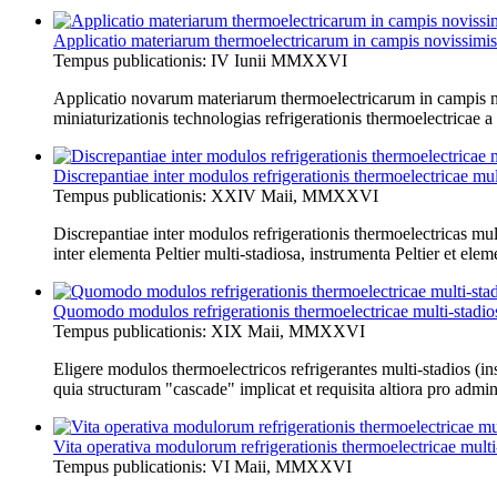
Applicatio materiarum thermoelectricarum in campis novissimis c
Tempus publicationis: IV Iunii MMXXVI
Applicatio novarum materiarum thermoelectricarum in campis noviss
miniaturizationis technologias refrigerationis thermoelectricae a v
Discrepantiae inter modulos refrigerationis thermoelectricae mult
Tempus publicationis: XXIV Maii, MMXXVI
Discrepantiae inter modulos refrigerationis thermoelectricas multi
inter elementa Peltier multi-stadiosa, instrumenta Peltier et eleme
Quomodo modulos refrigerationis thermoelectricae multi-stadios 
Tempus publicationis: XIX Maii, MMXXVI
Eligere modulos thermoelectricos refrigerantes multi-stadios (in
quia structuram "cascade" implicat et requisita altiora pro adminis
Vita operativa modulorum refrigerationis thermoelectricae mult
Tempus publicationis: VI Maii, MMXXVI