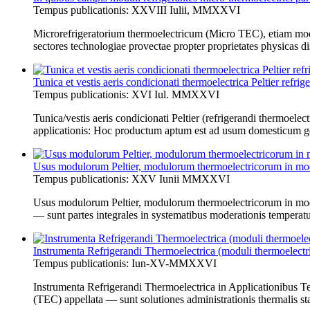
Tempus publicationis: XXVIII Iulii, MMXXVI
Microrefrigeratorium thermoelectricum (Micro TEC), etiam modul
sectores technologiae provectae propter proprietates physicas d
Tunica et vestis aeris condicionati thermoelectrica Peltier refrig
Tempus publicationis: XVI Iul. MMXXVI
Tunica/vestis aeris condicionati Peltier (refrigerandi thermoel
applicationis: Hoc productum aptum est ad usum domesticum gen
Usus modulorum Peltier, modulorum thermoelectricorum in mod
Tempus publicationis: XXV Iunii MMXXVI
Usus modulorum Peltier, modulorum thermoelectricorum in moder
— sunt partes integrales in systematibus moderationis temperatur
Instrumenta Refrigerandi Thermoelectrica (moduli thermoelectri
Tempus publicationis: Iun-XV-MMXXVI
Instrumenta Refrigerandi Thermoelectrica in Applicationibus Tec
(TEC) appellata — sunt solutiones administrationis thermalis stat