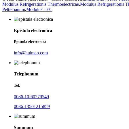
Modulus Refrigerationis Thermoelectricae
,
Modulus Refrigerationis T
Peltierianum
,
Modulus TEC
Epistula electronica
Epistula electronica
info@huimao.com
Telephonum
Tel.
0086-10-60279549
0086-13501215859
Summum