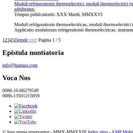
Moduli refrigerationis thermoelectrici, moduli thermoelectric
adhibentur.
Tempus publicationis: XXX Martii, MMXXVI
Moduli refrigerationis thermoelectricae, moduli thermoelectric
Applicatio modulorum refrigerationis thermoelectricae, instrume
1
2
3
4
5
Deinde >
>>
Pagina 1 / 5
Epistula nuntiatoria
info@huimao.com
Voca Nos
0086-10-60279549
0086-13501215859
© Iura omnia reservantur - MMX-MMXXIII.
Index situs
-
AMP Mobil