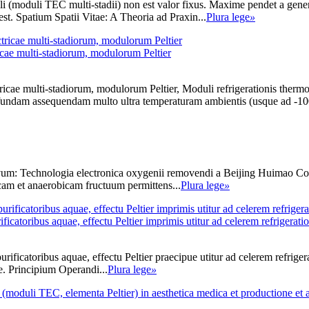
velli (moduli TEC multi-stadii) non est valor fixus. Maxime pendet a g
est. Spatium Spatii Vitae: A Theoria ad Praxin...
Plura lege
»
cae multi-stadiorum, modulorum Peltier
 multi-stadiorum, modulorum Peltier, Moduli refrigerationis thermoele
profundam assequendam multo ultra temperaturam ambientis (usque ad -100
: Technologia electronica oxygenii removendi a Beijing Huimao Cooli
cam et anaerobicam fructuum permittens...
Plura lege
»
ificatoribus aquae, effectu Peltier imprimis utitur ad celerem refrigera
urificatoribus aquae, effectu Peltier praecipue utitur ad celerem refrige
e. Principium Operandi...
Plura lege
»