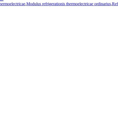
hermoelectricae
,
Modulus refrigerationis thermoelectricae ordinarius
,
Ref