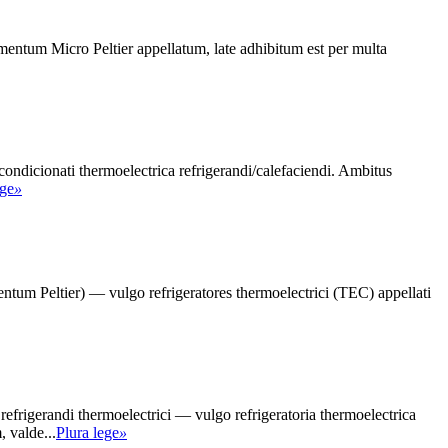
mentum Micro Peltier appellatum, late adhibitum est per multa
condicionati thermoelectrica refrigerandi/calefaciendi. Ambitus
ege
»
tum Peltier) — vulgo refrigeratores thermoelectrici (TEC) appellati
efrigerandi thermoelectrici — vulgo refrigeratoria thermoelectrica
, valde...
Plura lege
»