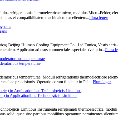
us refrigerationis thermoelectricae micro, modulus Micro-Peltier, ele
istinctas et compatibilitatem machinalem excellentem...
Plura lege
»
erans
ectrica) Beijing Huimao Cooling Equipment Co., Ltd Tunica, Vestis aeris 
eralem. Applicatur ad usus commerciales speciales (velut in...
Plura l
eratoribus temperaturae
atoribus temperaturae. Moduli refrigerationis thermoelectricae (elemen
ae altae praecisionis. Operatio eorum fundatur in Pelt...
Plura lege
»
ci) in Applicationibus Technologicis Limitibus
hnologicis Limitibus Instrumenta refrigerandi thermoelectrica, moduli r
us solidi quae sine partibus mobilibus operantur, permittentes silentium