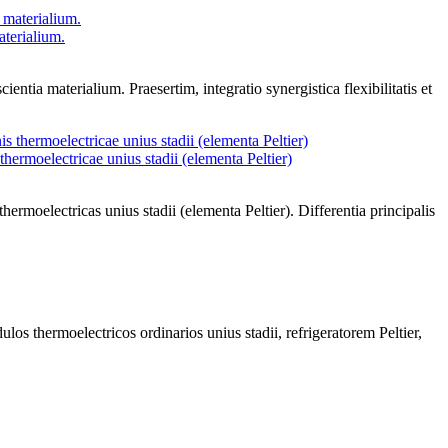
aterialium.
ntia materialium. Praesertim, integratio synergistica flexibilitatis et
thermoelectricae unius stadii (elementa Peltier)
hermoelectricas unius stadii (elementa Peltier). Differentia principalis
los thermoelectricos ordinarios unius stadii, refrigeratorem Peltier,