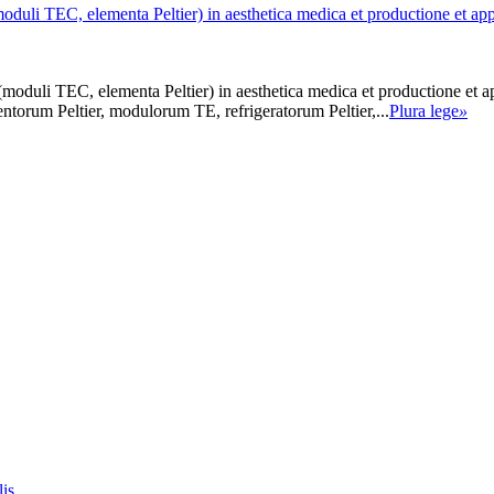
i (moduli TEC, elementa Peltier) in aesthetica medica et productione 
i (moduli TEC, elementa Peltier) in aesthetica medica et productione e
ntorum Peltier, modulorum TE, refrigeratorum Peltier,...
Plura lege
»
is