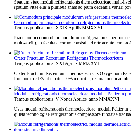
Spatium vitae moduli refrigerationis thermoelectricae multi-li
spatium vitae eius a pluribus annis ad plura decennia variari pot
Commodum principale modulorum refrigerationis thermoelectri
Tempus publicationis: XXIX Aprilis MMXXVI
Praecipuum commodum modulorum refrigerationis thermoelectricae
multi-stadii), in facultate eorum consistit ad refrigerationem 
Crater Fructuum Recentium Refrigerans Thermoelectricum
Tempus publicationis: XXI Aprilis MMXXVI
Crater Fructuum Recentium Thermoelectricus Oxygenium Parvum
fructuum a 21% ad circiter 10% reducitur, respirationem aerobi
Modulus refrigerationis thermoelectricae, modulus Peltier in pur
Tempus publicationis: V Nonas Apriles, anno MMXXVI
Usus moduli refrigerationis thermoelectricae, moduli Peltier in p
quieta technologiae refrigerationis compressore fundatae tradita