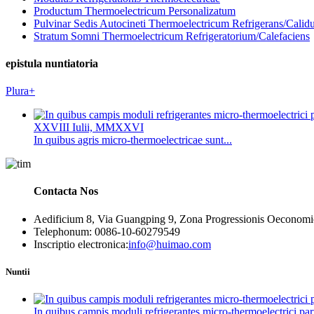
Productum Thermoelectricum Personalizatum
Pulvinar Sedis Autocineti Thermoelectricum Refrigerans/Cali
Stratum Somni Thermoelectricum Refrigeratorium/Calefaciens
epistula nuntiatoria
Plura+
XXVIII Iulii, MMXXVI
In quibus agris micro-thermoelectricae sunt...
Contacta Nos
Aedificium 8, Via Guangping 9, Zona Progressionis Oeconomic
Telephonum: 0086-10-60279549
Inscriptio electronica:
info@huimao.com
Nuntii
In quibus campis moduli refrigerantes micro-thermoelectrici part