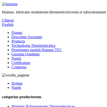
Huimao, fabricatio modulorum thermoelectricorum et subsystematum 
Chinese
English
Domus
Descriptio Societatis
Producta
Technologia Thermoelectrica
Proprietates moduli Huimao TEC
Garantia Qualitatis
Nuntii
Certificatum
Contactus
Domus
Nuntii
categoriae productorum
Modulus Refrigerationis Thermoelectricae