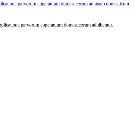
et applicatione parvorum apparatuum domesticorum ad usum domesticum
t applicatione parvorum apparatuum domesticorum adhibentur.